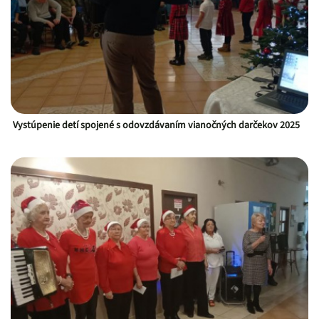
Vystúpenie detí spojené s odovzdávaním vianočných darčekov 2025