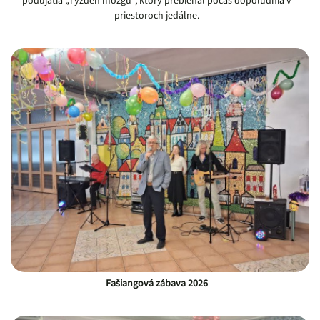
podujatia „Týždeň mozgu“, ktorý prebiehal počas dopoludnia v
priestoroch jedálne.
Fašiangová zábava 2026