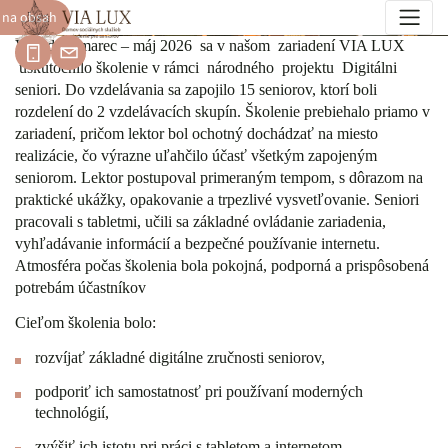
 na obsah
Digitálni seniori
V období marec – máj 2026 sa v našom zariadení VIA LUX
uskutočnilo školenie v rámci národného projektu Digitálni
seniori. Do vzdelávania sa zapojilo 15 seniorov, ktorí boli
rozdelení do 2 vzdelávacích skupín. Školenie prebiehalo priamo v
zariadení, pričom lektor bol ochotný dochádzať na miesto
realizácie, čo výrazne uľahčilo účasť všetkým zapojeným
seniorom. Lektor postupoval primeraným tempom, s dôrazom na
praktické ukážky, opakovanie a trpezlivé vysvetľovanie. Seniori
pracovali s tabletmi, učili sa základné ovládanie zariadenia,
vyhľadávanie informácií a bezpečné používanie internetu.
Atmosféra počas školenia bola pokojná, podporná a prispôsobená
potrebám účastníkov
Cieľom školenia bolo:
rozvíjať základné digitálne zručnosti seniorov,
podporiť ich samostatnosť pri používaní moderných
technológií,
zvýšiť ich istotu pri práci s tabletom a internetom,