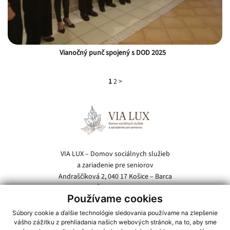
Vianočný punč spojený s DOD 2025
1
2
>
Pätička webu
VIA LUX – Domov sociálnych služieb
a zariadenie pre seniorov
Andraščíková 2, 040 17 Košice – Barca
IČO: 00696854
Používame cookies
Tel.:
055 / 685 54 21
Súbory cookie a ďalšie technológie sledovania používame na zlepšenie
vášho zážitku z prehliadania našich webových stránok, na to, aby sme
E-mail:
vialux@domov-barca.sk