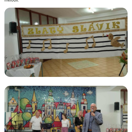
melódií.