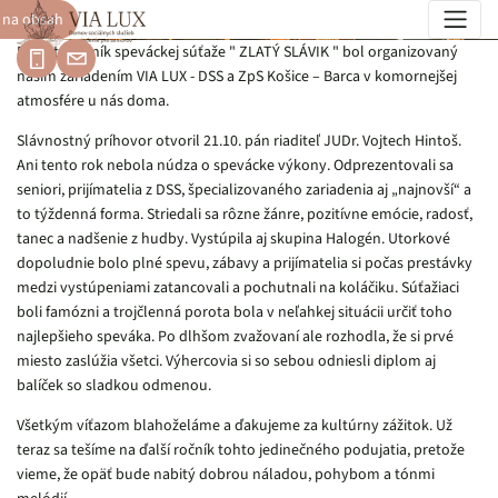
 na obsah
Zlatý Slávik 2025
Deviaty ročník speváckej súťaže " ZLATÝ SLÁVIK " bol organizovaný
našim zariadením VIA LUX - DSS a ZpS Košice – Barca v komornejšej
atmosfére u nás doma.
Slávnostný príhovor otvoril 21.10. pán riaditeľ JUDr. Vojtech Hintoš.
Ani tento rok nebola núdza o spevácke výkony. Odprezentovali sa
seniori, prijímatelia z DSS, špecializovaného zariadenia aj „najnovší“ a
to týždenná forma. Striedali sa rôzne žánre, pozitívne emócie, radosť,
tanec a nadšenie z hudby. Vystúpila aj skupina Halogén. Utorkové
dopoludnie bolo plné spevu, zábavy a prijímatelia si počas prestávky
medzi vystúpeniami zatancovali a pochutnali na koláčiku. Súťažiaci
boli famózni a trojčlenná porota bola v neľahkej situácii určiť toho
najlepšieho speváka. Po dlhšom zvažovaní ale rozhodla, že si prvé
miesto zaslúžia všetci. Výhercovia si so sebou odniesli diplom aj
balíček so sladkou odmenou.
Všetkým víťazom blahoželáme a ďakujeme za kultúrny zážitok. Už
teraz sa tešíme na ďalší ročník tohto jedinečného podujatia, pretože
vieme, že opäť bude nabitý dobrou náladou, pohybom a tónmi