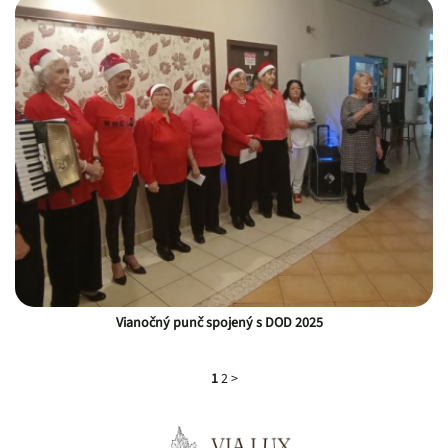
Vianočný punč spojený s DOD 2025
1
2
>
Pätička webu