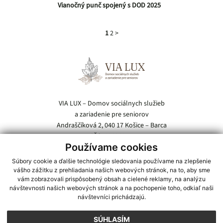
Vianočný punč spojený s DOD 2025
1
2
>
Pätička webu
VIA LUX – Domov sociálnych služieb
a zariadenie pre seniorov
Andraščíková 2, 040 17 Košice – Barca
IČO: 00696854
Používame cookies
Tel.:
055 / 685 54 21
Súbory cookie a ďalšie technológie sledovania používame na zlepšenie
E-mail:
vialux@domov-barca.sk
vášho zážitku z prehliadania našich webových stránok, na to, aby sme
vám zobrazovali prispôsobený obsah a cielené reklamy, na analýzu
návštevnosti našich webových stránok a na pochopenie toho, odkiaľ naši
Kde nás nájdete:
návštevníci prichádzajú.
Zobraziť na mape
SÚHLASÍM