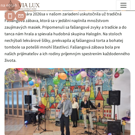
 na obsah
Fašiangová zábava 2026
Dňa 5. februára 2026sa v našom zariadení uskutočnila už tradičná
Fašiangová zábava, ktorá sa v jedálni naplnila množstvom
zaujímavých masiek. Pripomenuli sa fašiangové zvyky a tradície a do
tanca nám hrala a spievala hudobná skupina Halogén. Na stoloch
nechýbali lekvárové šišky, prekvapila aj fašiangová torta a bohatej
tombole sa potešili mnohí šťastlivci. Fašiangová zábava bola pre
našich prijímateľov a ich rodiny príjemným spestrením každodenného
života.