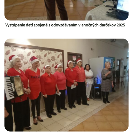
Vystúpenie detí spojené s odovzdávaním vianočných darčekov 2025