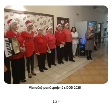
Vianočný punč spojený s DOD 2025
1
2
>
Pätička webu