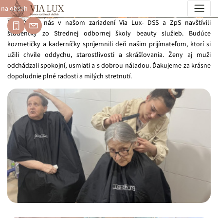
 na obsah
Beauty deň 2026
Dňa 26. 5. nás v našom zariadení Via Lux- DSS a ZpS navštívili
študentky zo Strednej odbornej školy beauty služieb. Budúce
kozmetičky a kaderníčky spríjemnili deň našim prijímateľom, ktorí si
užili chvíle oddychu, starostlivosti a skrášľovania. Ženy aj muži
odchádzali spokojní, usmiati a s dobrou náladou. Ďakujeme za krásne
dopoludnie plné radosti a milých stretnutí.